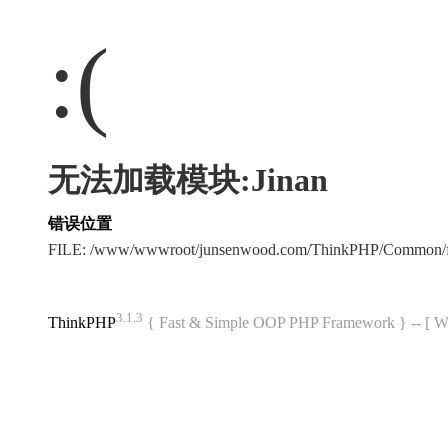
:(
无法加载模块:Jinan
错误位置
FILE: /www/wwwroot/junsenwood.com/ThinkPHP/Common/f
3.1.3
ThinkPHP
{ Fast & Simple OOP PHP Framework } -- 