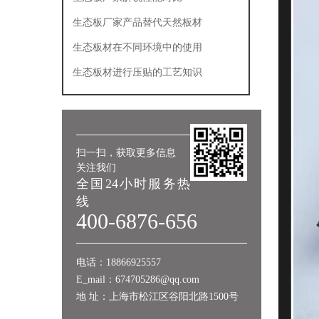
生态板厂家产品替代天然板材
生态板材在不同环境中的使用
生态板材进行压贴的工艺知识
扫一扫，获取更多信息
关注我们
全国24小时服务热
线
400-6876-656
电话：18866925557
E_mail：674705286@qq.com
地 址：上海市松江区谷阳北路1500号