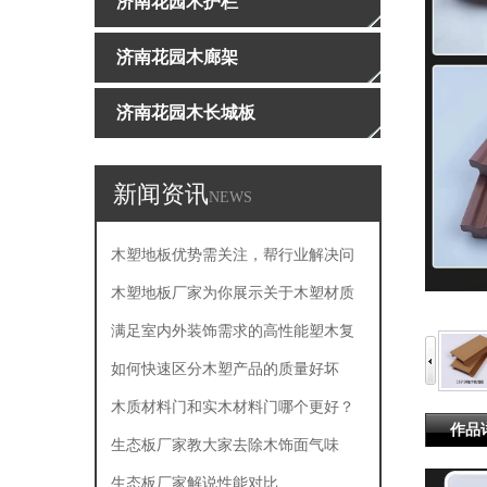
济南花园木护栏
济南花园木廊架
济南花园木长城板
新闻资讯
NEWS
木塑地板优势需关注，帮行业解决问
题
木塑地板厂家为你展示关于木塑材质
的主要产品特点
满足室内外装饰需求的高性能塑木复
合板
如何快速区分木塑产品的质量好坏
木质材料门和实木材料门哪个更好？
作品
生态板厂家教大家去除木饰面气味
生态板厂家解说性能对比