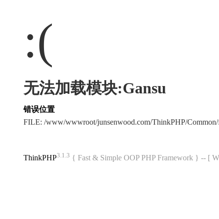
:(
无法加载模块:Gansu
错误位置
FILE: /www/wwwroot/junsenwood.com/ThinkPHP/Common/f
3.1.3
ThinkPHP
{ Fast & Simple OOP PHP Framework } -- 