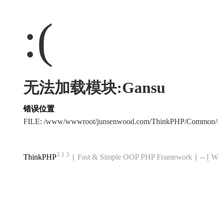
:(
无法加载模块:Gansu
错误位置
FILE: /www/wwwroot/junsenwood.com/ThinkPHP/Common/f
3.1.3
ThinkPHP
{ Fast & Simple OOP PHP Framework } -- 