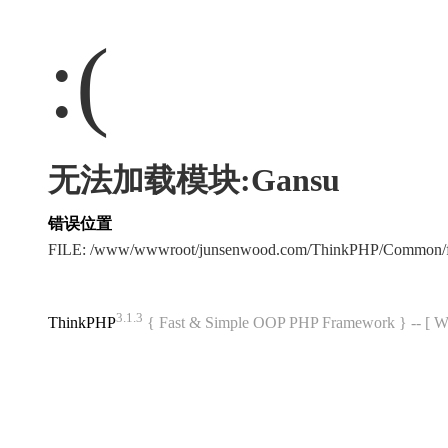
:(
无法加载模块:Gansu
错误位置
FILE: /www/wwwroot/junsenwood.com/ThinkPHP/Common/f
3.1.3
ThinkPHP
{ Fast & Simple OOP PHP Framework } -- 