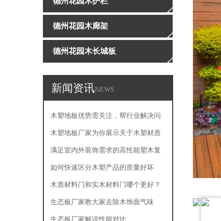
德州花园木护栏
德州花园木廊架
德州花园木长城板
新闻资讯
NEWS
木塑地板优势需关注，帮行业解决问
题
木塑地板厂家为你展示关于木塑材质
的主要产品特点
满足室内外装饰需求的高性能塑木复
合板
如何快速区分木塑产品的质量好坏
木质材料门和实木材料门哪个更好？
生态板厂家教大家去除木饰面气味
生态板厂家解说性能对比