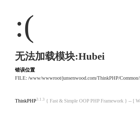
:(
无法加载模块:Hubei
错误位置
FILE: /www/wwwroot/junsenwood.com/ThinkPHP/Common/f
3.1.3
ThinkPHP
{ Fast & Simple OOP PHP Framework } -- 