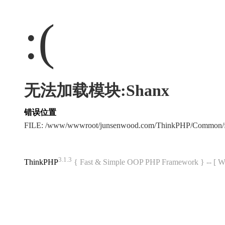
:(
无法加载模块:Shanx
错误位置
FILE: /www/wwwroot/junsenwood.com/ThinkPHP/Common/f
3.1.3
ThinkPHP
{ Fast & Simple OOP PHP Framework } -- 