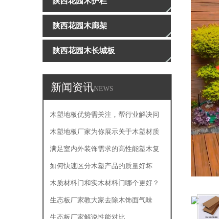
陕西花园木护栏
陕西花园木廊架
陕西花园木长城板
新闻资讯
NEWS
木塑地板优势需关注，帮行业解决问
题
木塑地板厂家为你展示关于木塑材质
的主要产品特点
满足室内外装饰需求的高性能塑木复
合板
如何快速区分木塑产品的质量好坏
木质材料门和实木材料门哪个更好？
生态板厂家教大家去除木饰面气味
生态板厂家解说性能对比