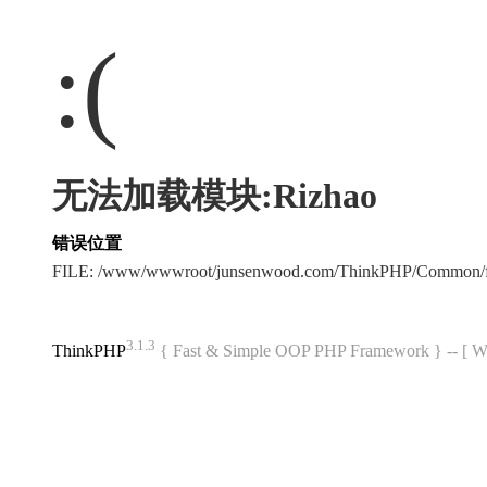
:(
无法加载模块:Rizhao
错误位置
FILE: /www/wwwroot/junsenwood.com/ThinkPHP/Common/f
3.1.3
ThinkPHP
{ Fast & Simple OOP PHP Framework } -- 